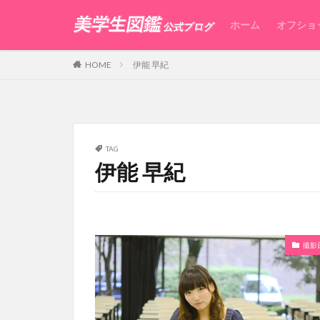
ホーム
オフショ
HOME
伊能 早紀
TAG
伊能 早紀
撮影