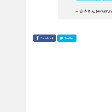
— 古本さん (@runrunr