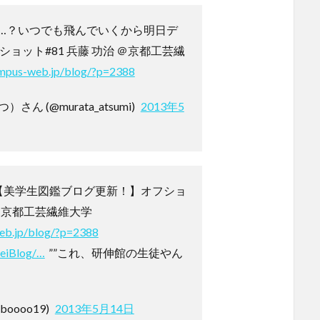
…？いつでも飛んでいくから明日デ
ショット#81 兵藤 功治 ＠京都工芸繊
ampus-web.jp/blog/?p=2388
ん (@murata_atsumi)
2013年5
 【美学生図鑑ブログ更新！】オフショ
 ＠京都工芸繊維大学
eb.jp/blog/?p=2388
seiBlog/…
””これ、研伸館の生徒やん
boooo19)
2013年5月14日