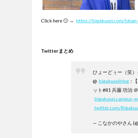
Click here 🙂 →
https://bigakusei.com/binan
Twitterまとめ
ひょーどぅー（笑）
@
bigakuseiblog
:
ット#81 兵藤 功治
bigakusei.campus-w
twitter.com/Bigaku
— こなかのやさん (@5