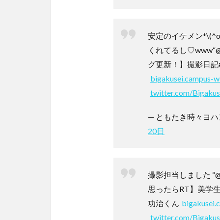
安定のイケメン*\(^
くれてるし♡www“
グ更新！】撮影日記#
bigakusei.campus-w
twitter.com/Bigaku
— ともたき時々ヨハンさん 
20日
撮影担当しました “
思ったらRT】美学
功治くん
bigakusei.
twitter.com/Bigak