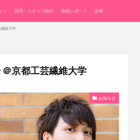
ット
採用・スタッフ紹介
取材レポート
企画
工芸繊維大学
 功治 ＠京都工芸繊維大学
お知らせ