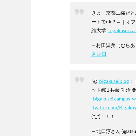
きょ、京都工繊だと
ートでok？←｜オフ
維大学
bigakusei.c
— 村田温美（むらあつ）さ
月14日
“@
bigakuseiblog
:
ット#81 兵藤 功治
bigakusei.campus-w
twitter.com/Bigaku
(°_°)！！！
— 北口淳さん (@atsu