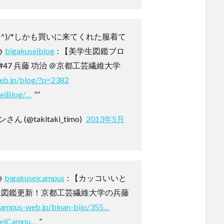
o^)/*しかも買いに来てくれた服着て
@
bigakuseiblog
: 【美学生図鑑ブロ
47 兵藤 功治 ＠京都工芸繊維大学
eb.jp/blog/?p=2382
seiBlog/…
””
(@takitaki_timo)
2013年5月
@
bigakuseicampus
: 【カッコいいと
生図鑑更新！京都工芸繊維大学の兵藤
campus-web.jp/binan-bijo/355…
useiCampu…
”