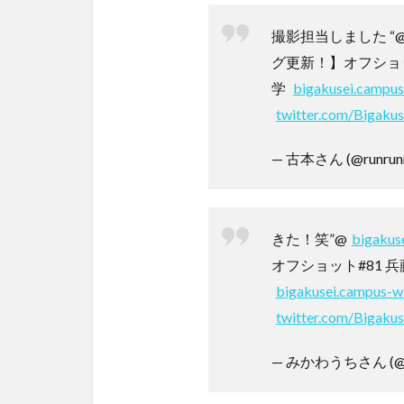
撮影担当しました “
グ更新！】オフショッ
学
bigakusei.campu
twitter.com/Bigaku
— 古本さん (@runrunr
きた！笑”@
bigakus
オフショット#81 
bigakusei.campus-w
twitter.com/Bigaku
— みかわうちさん (@5