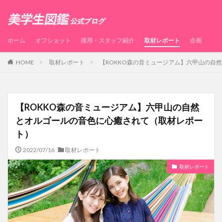
ホーム
オフショット
採用・スタッフ紹介
取材レポート
企画
HOME
取材レポート
【ROKKO森の音ミュージアム】六甲山の自
【ROKKO森の音ミュージアム】六甲山の自然
とオルゴールの音色に心癒されて（取材レポー
ト）
2022/07/16
取材レポート
取材レポート