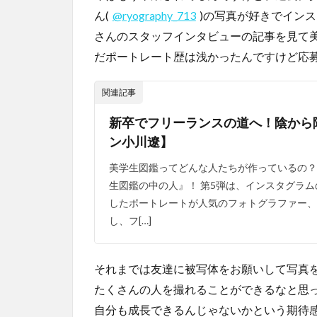
ん(
@ryography_713
)の写真が好きでイン
さんのスタッフインタビューの記事を見て
だポートレート歴は浅かったんですけど応
関連記事
新卒でフリーランスの道へ！陰から
ン小川遼】
美学生図鑑ってどんな人たちが作っているの？
生図鑑の中の人』！ 第5弾は、インスタグラ
したポートレートが人気のフォトグラファー、
し、フ[…]
それまでは友達に被写体をお願いして写真
たくさんの人を撮れることができるなと思
自分も成長できるんじゃないかという期待