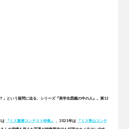
？」という疑問に迫る、シリーズ『美学生図鑑の中の人』。第12
年は
『ミス慶應コンテスト特集』
、2021年は
『ミス青山コンテ
ルさんの表情を捉えた写真が編集部内でも好評のカメラマンです。