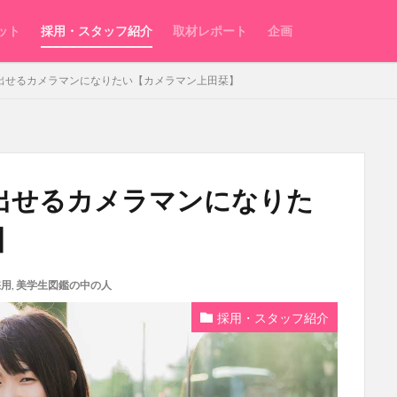
ット
採用・スタッフ紹介
取材レポート
企画
き出せるカメラマンになりたい【カメラマン上田栞】
き出せるカメラマンになりた
】
採用
,
美学生図鑑の中の人
採用・スタッフ紹介